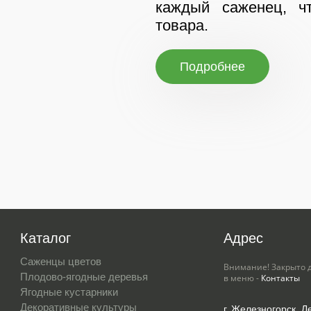
каждый саженец, чт
товара.
Подробнее
Каталог
Адрес
Саженцы цветов
Внимание! Закрыто 
Плодово-ягодные деревья
в меню -
Контакты
Ягодные кустарники
Декоративные культуры
г. Железногорск, Л