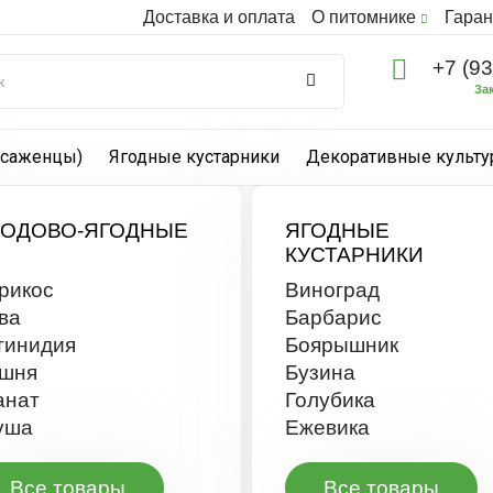
Доставка и оплата
О питомнике
Гаран
+7 (9
За
(саженцы)
Ягодные кустарники
Декоративные культ
ЛОДОВО-ЯГОДНЫЕ
ЯГОДНЫЕ
КУСТАРНИКИ
рикос
Виноград
ва
Барбарис
тинидия
Боярышник
шня
Бузина
анат
Голубика
уша
Ежевика
Все товары
Все товары